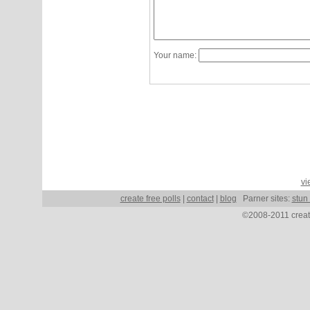
Your name:
vi
create free polls
|
contact
|
blog
Parner sites:
stun
©2008-2011 create